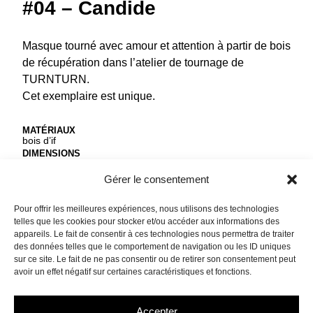
#04 – Candide
Masque tourné avec amour et attention à partir de bois
de récupération dans l’atelier de tournage de
TURNTURN.
Cet exemplaire est unique.
MATÉRIAUX
bois d’if
DIMENSIONS
ø 9.5 cm
FINITION
Gérer le consentement
cire d’abeille
Pour offrir les meilleures expériences, nous utilisons des technologies
25,00
€
telles que les cookies pour stocker et/ou accéder aux informations des
appareils. Le fait de consentir à ces technologies nous permettra de traiter
des données telles que le comportement de navigation ou les ID uniques
sur ce site. Le fait de ne pas consentir ou de retirer son consentement peut
VENDU
avoir un effet négatif sur certaines caractéristiques et fonctions.
Accepter